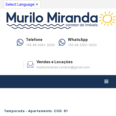
Select Language
▼
Telefone
WhatsApp
+55 48 3262-3000
+55 48 3262-3000
Vendas e Locações
murilomiranda.corretor@gmail.com
Temporada - Apartamento. COD.
91