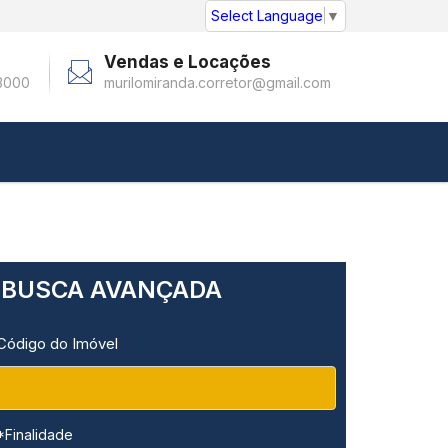
Select Language
▼
Vendas e Locações
3000
murilomiranda.corretor@gmail.com
BUSCA AVANÇADA
Código do Imóvel
*Finalidade