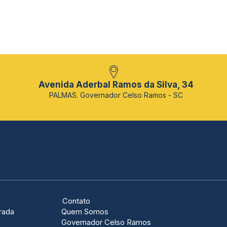
Avenida Aderbal Ramos da Silva, 34
PALMAS. Governador Celso Ramos - SC
Contato
rada
Quem Somos
Governador Celso Ramos