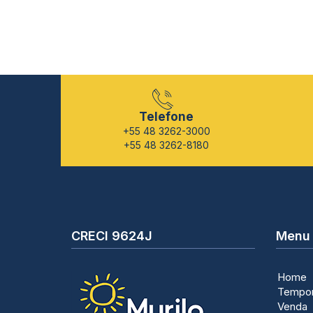
Telefone
+55 48 3262-3000
+55 48 3262-8180
CRECI 9624J
Menu
Home
Tempo
Venda