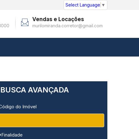
Select Language
▼
Vendas e Locações
3000
murilomiranda.corretor@gmail.com
BUSCA AVANÇADA
Código do Imóvel
*Finalidade