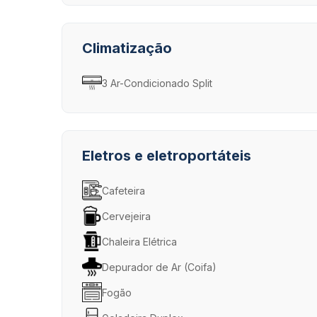
Climatização
3 Ar-Condicionado Split
Eletros e eletroportáteis
Cafeteira
Cervejeira
Chaleira Elétrica
Depurador de Ar (Coifa)
Fogão