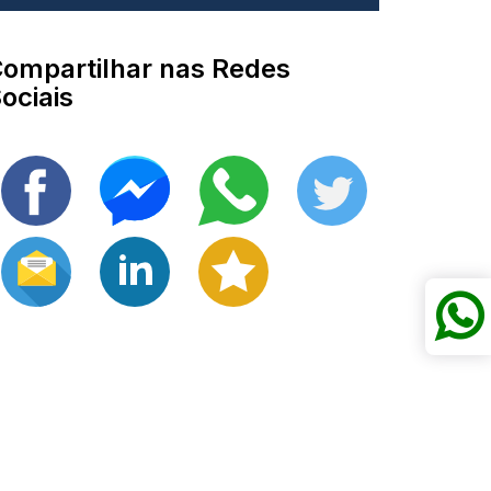
ompartilhar nas Redes
ociais