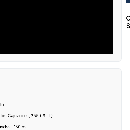
C
S
to
os Cajuzeiros, 255 ( SUL)
uadra - 150 m