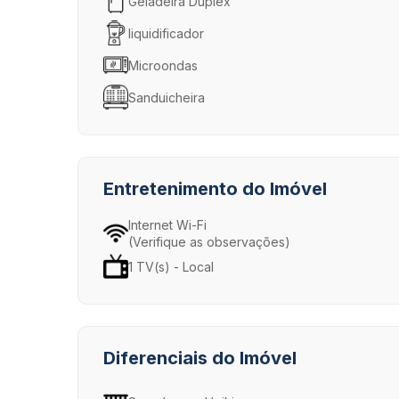
Geladeira Duplex
liquidificador
Microondas
Sanduicheira
Entretenimento do Imóvel
Internet Wi-Fi
(Verifique as observações)
1 TV(s) - Local
Diferenciais do Imóvel