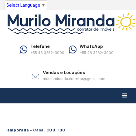
Select Language
▼
Telefone
WhatsApp
+55 48 3262-3000
+55 48 3262-3000
Vendas e Locações
murilomiranda.corretor@gmail.com
Temporada - Casa. COD.
130