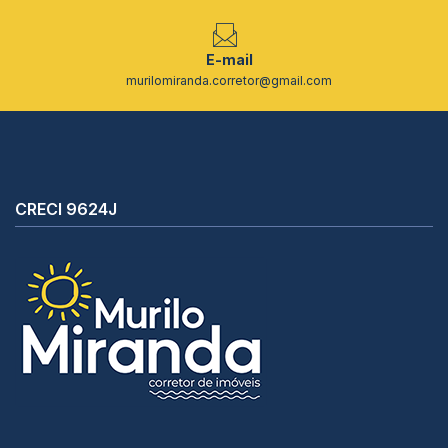
E-mail
murilomiranda.corretor@gmail.com
CRECI 9624J