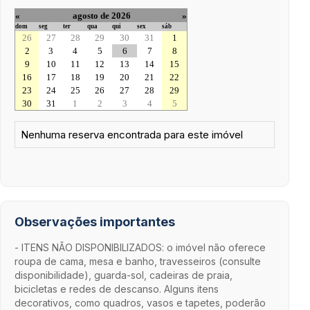
«
agosto de 2026
»
dom
seg
ter
qua
qui
sex
sáb
26
27
28
29
30
31
1
2
3
4
5
6
7
8
9
10
11
12
13
14
15
16
17
18
19
20
21
22
23
24
25
26
27
28
29
30
31
1
2
3
4
5
Nenhuma reserva encontrada para este imóvel
Observações importantes
- ITENS NÃO DISPONIBILIZADOS: o imóvel não oferece
roupa de cama, mesa e banho, travesseiros (consulte
disponibilidade), guarda-sol, cadeiras de praia,
bicicletas e redes de descanso. Alguns itens
decorativos, como quadros, vasos e tapetes, poderão