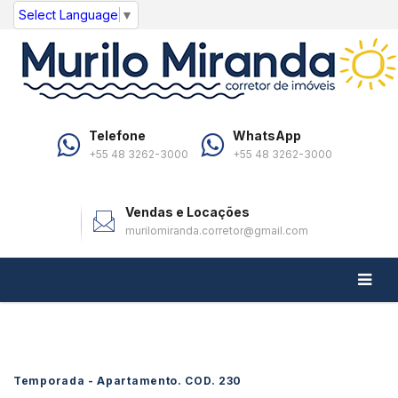
Select Language
▼
Telefone
WhatsApp
+55 48 3262-3000
+55 48 3262-3000
Vendas e Locações
murilomiranda.corretor@gmail.com
Temporada - Apartamento. COD.
230