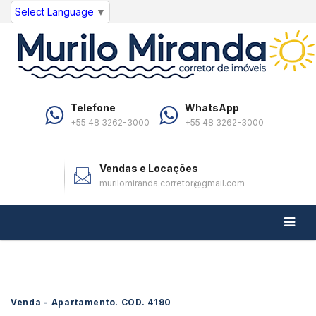
Select Language
▼
Telefone
WhatsApp
+55 48 3262-3000
+55 48 3262-3000
Vendas e Locações
murilomiranda.corretor@gmail.com
Venda - Apartamento. COD.
4190