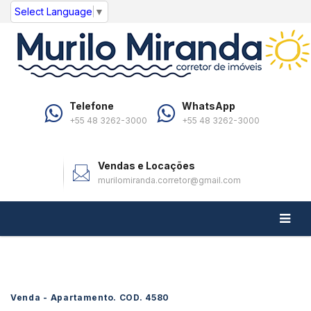
Select Language
▼
Telefone
WhatsApp
+55 48 3262-3000
+55 48 3262-3000
Vendas e Locações
murilomiranda.corretor@gmail.com
Venda - Apartamento. COD.
4580