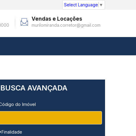
Select Language
▼
Vendas e Locações
3000
murilomiranda.corretor@gmail.com
BUSCA AVANÇADA
Código do Imóvel
*Finalidade