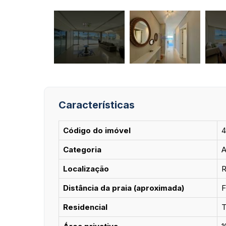
Características
Código do imóvel
4
Categoria
A
Localização
R
Distância da praia (aproximada)
F
Residencial
T