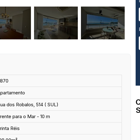
870
partamento
C
ua dos Robalos, 514 ( SUL)
S
rente para o Mar - 10 m
rinta Réis