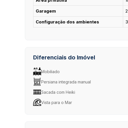
Área privativa
1
Garagem
2
Configuração dos ambientes
3
Diferenciais do Imóvel
Mobiliado
Persiana integrada manual
Sacada com Heiki
Vista para o Mar