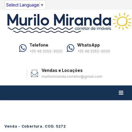
Select Language
▼
Telefone
WhatsApp
+55 48 3262-3000
+55 48 3262-3000
Vendas e Locações
murilomiranda.corretor@gmail.com
Venda - Cobertura. COD.
5272