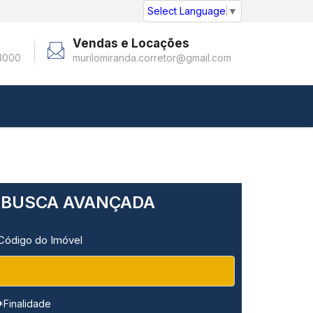
Select Language
▼
Vendas e Locações
3000
murilomiranda.corretor@gmail.com
BUSCA AVANÇADA
Código do Imóvel
*Finalidade