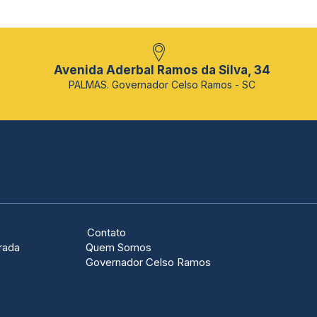
Avenida Aderbal Ramos da Silva, 34
PALMAS. Governador Celso Ramos - SC
Contato
rada
Quem Somos
Governador Celso Ramos