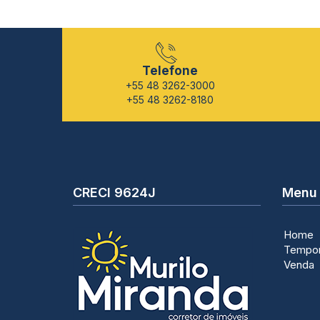
Telefone
+55 48 3262-3000
+55 48 3262-8180
CRECI 9624J
Menu
Home
Tempo
Venda