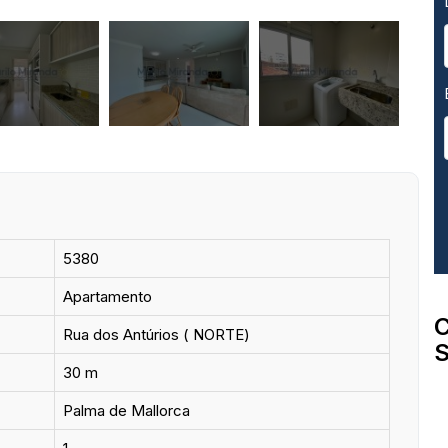
5380
Apartamento
C
Rua dos Antúrios ( NORTE)
S
30 m
Palma de Mallorca